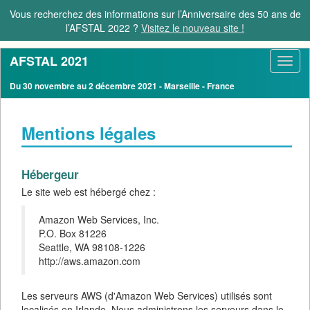
Vous recherchez des informations sur l’Anniversaire des 50 ans de
l’AFSTAL 2022 ?
Visitez le nouveau site !
AFSTAL 2021
Toggl
navig
Du 30 novembre au 2 décembre 2021 - Marseille - France
Mentions légales
Hébergeur
Le site web est hébergé chez :
Amazon Web Services, Inc.
P.O. Box 81226
Seattle, WA 98108-1226
http://aws.amazon.com
Les serveurs AWS (d'Amazon Web Services) utilisés sont
localisés en Irlande. Nous administrons les serveurs dans le