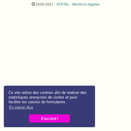
2020-2021 -
AFSTAL
-
Mentions légales
Ce site utilise des cookies afin de réaliser des
statistiques anonymes de visites et pour
faciliter les saisies de formulaires.
En savoir plus
D'accord !