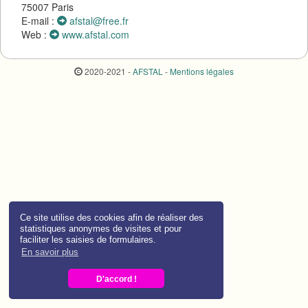
75007 Paris
E-mail :
afstal@free.fr
Web :
www.afstal.com
2020-2021 -
AFSTAL
-
Mentions légales
Ce site utilise des cookies afin de réaliser des
statistiques anonymes de visites et pour
faciliter les saisies de formulaires.
En savoir plus
D'accord !