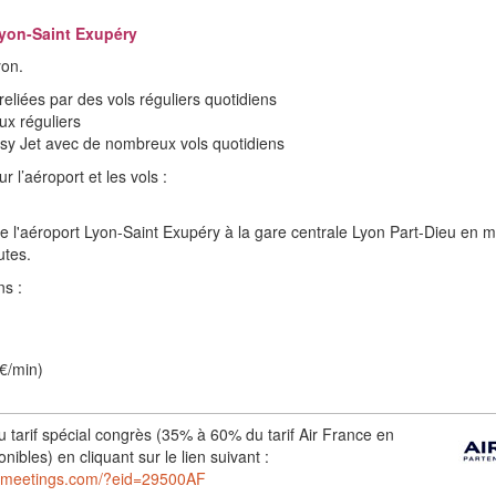
Lyon-Saint Exupéry
yon.
 reliées par des vols réguliers quotidiens
ux réguliers
sy Jet avec de nombreux vols quotidiens
r l’aéroport et les vols :
e l'aéroport Lyon-Saint Exupéry à la gare centrale Lyon Part-Dieu en 
utes.
ns :
 €/min)
au tarif spécial congrès (35% à 60% du tarif Air France en
nibles) en cliquant sur le lien suivant :
almeetings.com/?eid=29500AF