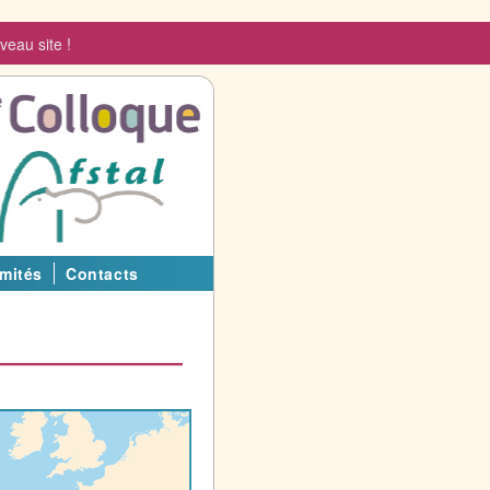
veau site !
mités
Contacts