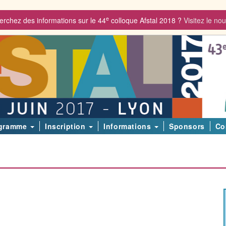
e
erchez des informations sur le 44
colloque Afstal 2018 ?
Visitez le nou
gramme
Inscription
Informations
Sponsors
Co