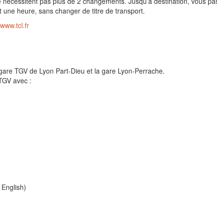
e nécessitent pas plus de 2 changements. Jusqu’à destination, vous p
t une heure, sans changer de titre de transport.
www.tcl.fr
 gare TGV de Lyon Part-Dieu et la gare Lyon-Perrache.
TGV avec :
 English)