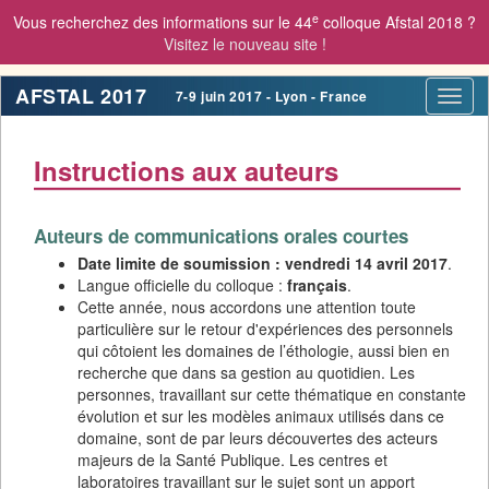
e
Vous recherchez des informations sur le 44
colloque Afstal 2018 ?
Visitez le nouveau site !
AFSTAL 2017
7-9 juin 2017 - Lyon - France
Toggl
navig
Instructions aux auteurs
Auteurs de communications orales courtes
Date limite de soumission :
vendredi 14 avril 2017
.
Langue officielle du colloque :
français
.
Cette année, nous accordons une attention toute
particulière sur le retour d'expériences des personnels
qui côtoient les domaines de l’éthologie, aussi bien en
recherche que dans sa gestion au quotidien. Les
personnes, travaillant sur cette thématique en constante
évolution et sur les modèles animaux utilisés dans ce
domaine, sont de par leurs découvertes des acteurs
majeurs de la Santé Publique. Les centres et
laboratoires travaillant sur le sujet sont un apport