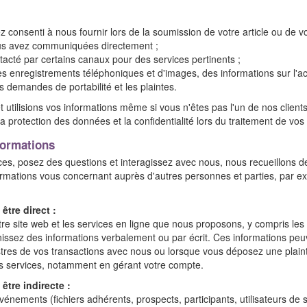
consenti à nous fournir lors de la soumission de votre article ou de vot
us avez communiquées directement ;
tacté par certains canaux pour des services pertinents ;
s enregistrements téléphoniques et d'images, des informations sur l'acc
es demandes de portabilité et les plaintes.
et utilisions vos informations même si vous n'êtes pas l'un de nos clie
la protection des données et la confidentialité lors du traitement de vos
nformations
ices, posez des questions et interagissez avec nous, nous recueillons 
ormations vous concernant auprès d'autres personnes et parties, par 
̂tre direct :
tre site web et les services en ligne que nous proposons, y compris les 
ssez des informations verbalement ou par écrit. Ces informations peuv
tres de vos transactions avec nous ou lorsque vous déposez une plaint
s services, notamment en gérant votre compte.
̂tre indirecte :
vénements (fichiers adhérents, prospects, participants, utilisateurs de s