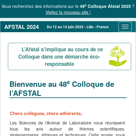
e
Vous recherchez des informations sur le
49
Colloque Afstal 2025
?
Visitez le nouveau site !
AFSTAL 2024
Du 12 au 14 juin 2024 - Lille - France
Toggl
navig
L’Afstal s’implique au cours de ce
Colloque dans une démarche éco-
responsable
e
Bienvenue au 48
Colloque de
l’AFSTAL
Chers collègues, chers adhérents,
Les Sciences de l’Animal de Laboratoire nous réunissent
tous les ans autour de thèmes scientifiques,
règlementaires, éthiques et techniques. Cette année, nous